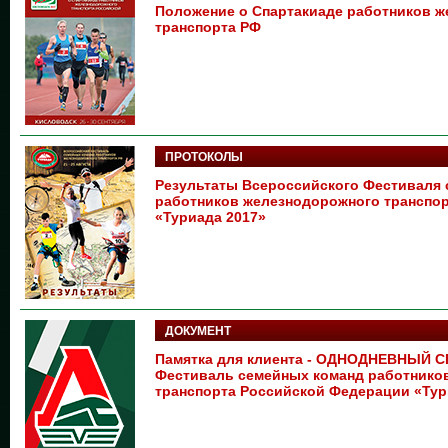
Положение о Спартакиаде работников 
транспорта РФ
ПРОТОКОЛЫ
Результаты Всероссийского Фестиваля
работников железнодорожного транспо
«Туриада 2017»
ДОКУМЕНТ
Памятка для клиента - ОДНОДНЕВНЫЙ С
Фестиваль семейных команд работнико
транспорта Российской Федерации «Тур