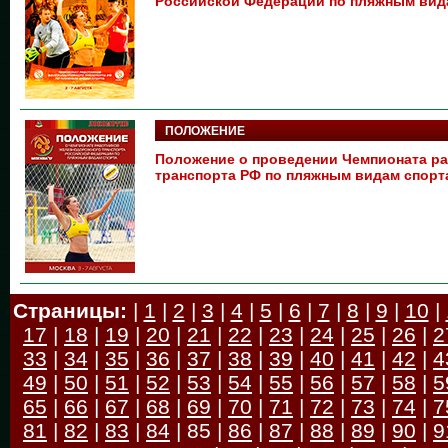
Российской Федерации по пляжным вид
ПОЛОЖЕНИЕ
Положение о проведении Чемпионата р
транспорта РФ по пляжным видам спорт
Страницы:
|
1
|
2
|
3
|
4
|
5
|
6
|
7
|
8
|
9
|
10
|
17
|
18
|
19
|
20
|
21
|
22
|
23
|
24
|
25
|
26
|
2
33
|
34
|
35
|
36
|
37
|
38
|
39
|
40
|
41
|
42
|
4
49
|
50
|
51
|
52
|
53
|
54
|
55
|
56
|
57
|
58
|
5
65
|
66
|
67
|
68
|
69
|
70
|
71
|
72
|
73
|
74
|
7
81
|
82
|
83
|
84
| 85 |
86
|
87
|
88
|
89
|
90
|
9