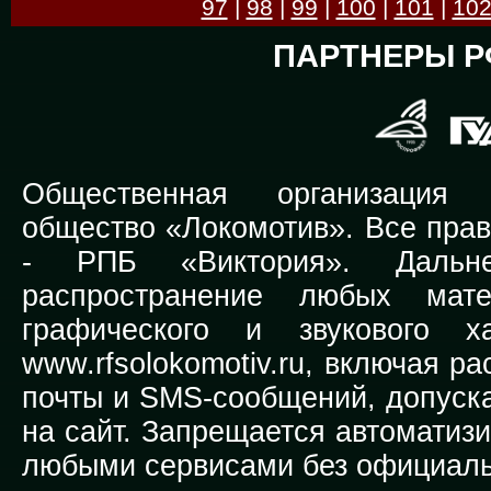
97
|
98
|
99
|
100
|
101
|
10
ПАРТНЕРЫ Р
Общественная организация Р
общество «Локомотив». Все прав
-
РПБ «Виктория».
Дальней
распространение любых мате
графического и звукового х
www.rfsolokomotiv.ru,
включая рас
почты и SMS-сообщений, допуска
на сайт. Запрещается автоматиз
любыми сервисами без официаль