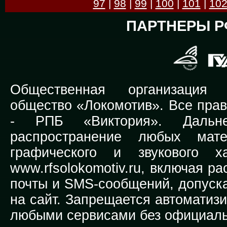
97
|
98
|
99
|
100
|
101
|
10
ПАРТНЕРЫ Р
Общественная организация Р
общество «Локомотив». Все прав
-
РПБ «Виктория».
Дальней
распространение любых мате
графического и звукового х
www.rfsolokomotiv.ru,
включая рас
почты и SMS-сообщений, допуска
на сайт. Запрещается автоматиз
любыми сервисами без официаль