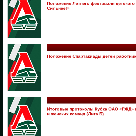
Положение Летнего фестиваля детского
Сильнее!»
Положение Спартакиады детей работни
Итоговые протоколы Кубка ОАО «РЖД» 
и женских команд (Лига Б)