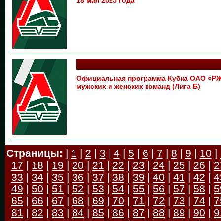
18 мая 2025 года
Официальная программа Кубка ОАО «РЖ
мужских и женских команд (Лига Б)
Страницы:
|
1
|
2
|
3
|
4
|
5
|
6
|
7
|
8
|
9
|
10
|
17
|
18
|
19
|
20
|
21
|
22
|
23
|
24
|
25
|
26
|
2
33
|
34
|
35
|
36
|
37
|
38
|
39
|
40
|
41
|
42
|
4
49
|
50
|
51
|
52
|
53
|
54
|
55
|
56
|
57
|
58
|
5
65
|
66
|
67
|
68
|
69
|
70
|
71
|
72
|
73
|
74
|
7
81
|
82
|
83
|
84
|
85
|
86
|
87
|
88
|
89
|
90
|
9