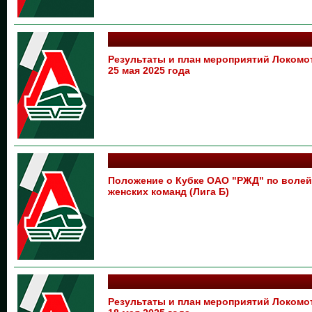
Результаты и план мероприятий Локом
25 мая 2025 года
Положение о Кубке ОАО "РЖД" по волей
женских команд (Лига Б)
Результаты и план мероприятий Локом