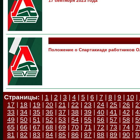
17 сентября 2023 года
Положение о Спартакиаде работников 
Страницы:
|
1
|
2
|
3
|
4
|
5
|
6
|
7
|
8
|
9
|
10
|
17
|
18
|
19
|
20
|
21
|
22
|
23
|
24
|
25
|
26
|
2
33
|
34
|
35
|
36
|
37
|
38
|
39
|
40
|
41
|
42
|
4
49
|
50
|
51
|
52
|
53
|
54
|
55
|
56
|
57
|
58
|
5
65
|
66
|
67
|
68
|
69
|
70
|
71
|
72
|
73
|
74
|
7
81
|
82
|
83
|
84
|
85
|
86
|
87
|
88
|
89
|
90
|
9