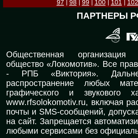
97
|
98
|
99
|
100
|
101
|
10
ПАРТНЕРЫ Р
Общественная организация Р
общество «Локомотив». Все прав
-
РПБ «Виктория».
Дальней
распространение любых мате
графического и звукового х
www.rfsolokomotiv.ru,
включая рас
почты и SMS-сообщений, допуска
на сайт. Запрещается автоматиз
любыми сервисами без официаль