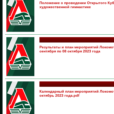
Положение о проведении Открытого Ку
художественной гимнастике
Результаты и план мероприятий Локом
сентября по 08 октября 2023 года
Календарный план мероприятий Локом
октябрь 2023 года.pdf