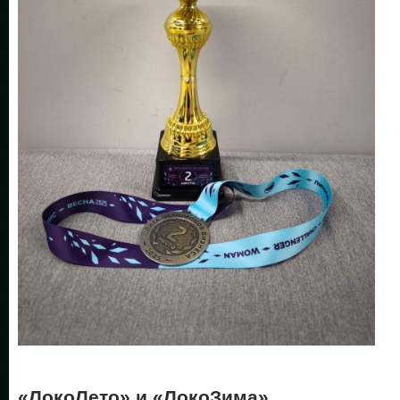
«ЛокоЛето» и ​«ЛокоЗима»