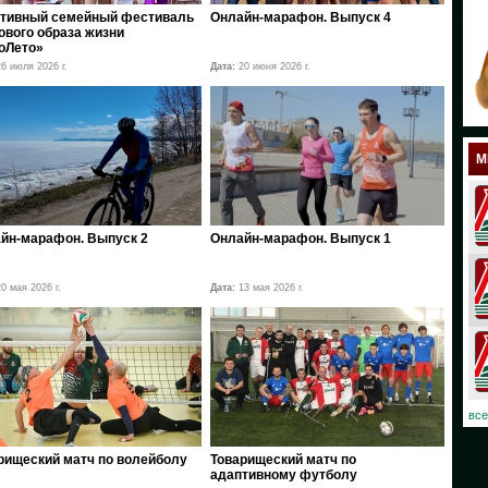
тивный семейный фестиваль
Онлайн-марафон. Выпуск 4
18
ового образа жизни
оЛето»
17
6 июля 2026 г.
Дата:
20 июня 2026 г.
12
11
М
10
08
йн-марафон. Выпуск 2
Онлайн-марафон. Выпуск 1
07
0 мая 2026 г.
Дата:
13 мая 2026 г.
06
03
02
все
01
рищеский матч по волейболу
Товарищеский матч по
адаптивному футболу