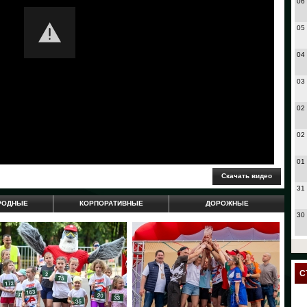
06
05
04
03
02
02
01
31
РОДНЫЕ
КОРПОРАТИВНЫЕ
ДОРОЖНЫЕ
30
27
24
С
23