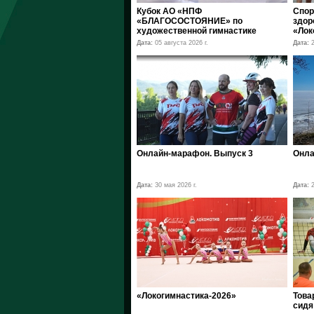
Кубок АО «НПФ
Спор
«БЛАГОСОСТОЯНИЕ» по
здор
художественной гимнастике
«Лок
Дата:
05 августа 2026 г.
Дата:
2
Онлайн-марафон. Выпуск 3
Онла
Дата:
30 мая 2026 г.
Дата:
2
«Локогимнастика-2026»
Това
сидя