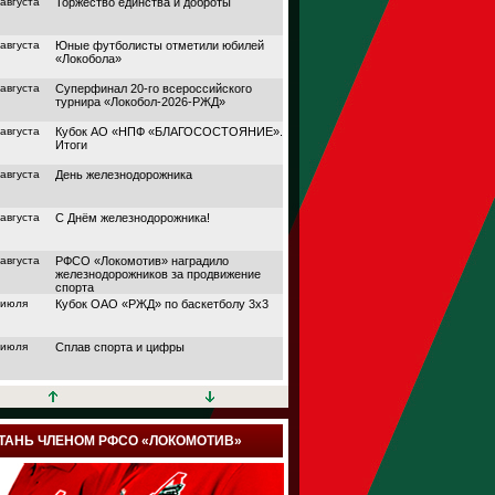
 августа
Торжество единства и доброты
 августа
Юные футболисты отметили юбилей
«Локобола»
 августа
Суперфинал 20-го всероссийского
турнира «Локобол-2026-РЖД»
 августа
Кубок АО «НПФ «БЛАГОСОСТОЯНИЕ».
Итоги
 августа
День железнодорожника
 августа
С Днём железнодорожника!
 августа
РФСО «Локомотив» наградило
железнодорожников за продвижение
спорта
 июля
Кубок ОАО «РЖД» по баскетболу 3х3
 июля
Сплав спорта и цифры
 июля
Кубок АО «НПФ
«БЛАГОСОСТОЯНИЕ»
 июля
Дорога в большой спорт
ТАНЬ ЧЛЕНОМ РФСО «ЛОКОМОТИВ»
 июля
Поймали волну удачи