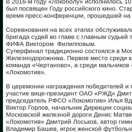
В 2016-м году «Локоболу» исполнилось 10 л
был посвящен Году российского кино. Ста
время пресс-конференции, прошедшей на
Соревнования на всех этапах обслужива
бригада судей во главе с главным судьей 
ФИФА Виктором Филипповым.
Суперфинал традиционно состоялся в Мос
Железнодорожника. Первое место среди к
команда «Чертаново», а среди мальчиков 
«Локомотив».
В церемонии награждения победителей и 
участие вице-президент ОАО «РЖД» Дмит
председатель РФСО «Локомотив» Илья Вд
Виктор Горлов, начальник Дирекции соци
Московской железной дороги Денис Матвее
«Локомотив» Дмитрий Лоськов, автор гим
Владимир Башев, игрок женской футболь