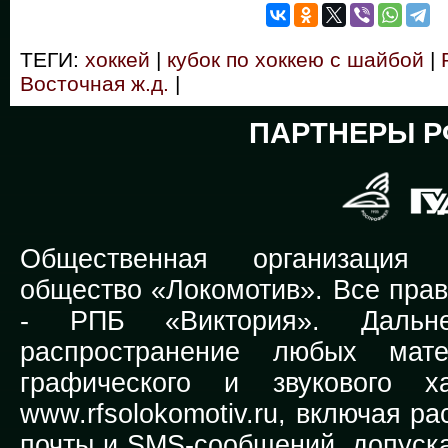
ТЕГИ:
хоккей
|
кубок по хоккею с шайбой
|
Восточная ж.д.
|
ПАРТНЕРЫ Р
Общественная организация Р
общество «Локомотив». Все прав
-
РПБ «Виктория».
Дальней
распространение любых мате
графического и звукового х
www.rfsolokomotiv.ru,
включая рас
почты и SMS-сообщений, допуска