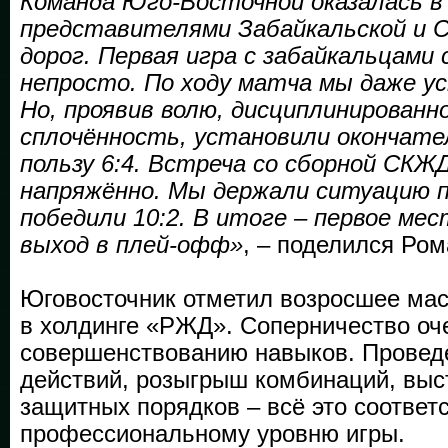
Команда Юго-Восточной оказалась в 
представителями Забайкальской и С
дорог. Первая игра с забайкальцами
непросто. По ходу матча мы даже у
Но, проявив волю, дисциплинированн
сплочённость, установили окончате
пользу 6:4. Встреча со сборной СКЖ
напряжённо. Мы держали ситуацию п
победили 10:2. В итоге – первое мес
выход в плей-офф»
, – поделился Ро
Юговосточник отметил возросшее мас
в холдинге «РЖД». Соперничество оч
совершенствованию навыков. Провед
действий, розыгрыш комбинаций, выс
защитных порядков – всё это соответ
профессиональному уровню игры.