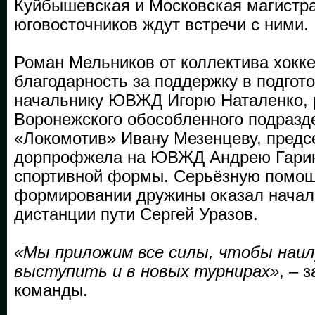
Куйбышевская и Московская магистра
юговосточников ждут встречи с ними.
Роман Мельников от коллектива хокк
благодарность за поддержку в подгот
начальнику ЮВЖД Игорю Наталенко, 
Воронежского обособ­ленного подра
«Локомотив» Ивану Мезенцеву, предс
дорпрофжела на ЮВЖД Андрею Гарин
спортивной формы. Серьёзную помощ
формировании дружины оказал начал
дистанции пути Сергей Уразов.
«Мы приложим все силы, чтобы наи
выступить и в новых турнирах»
, – 
команды.