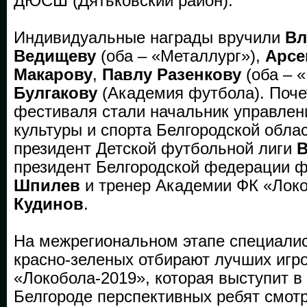
ДЮСШ (Дятьковский район).
Индивидуальные награды вручили
Вл
Ведищеву
(оба – «Металлург»),
Арс
Макарову
,
Павлу Разенкову
(оба – 
Булгакову
(Академия футбола). Поче
фестиваля стали начальник управлен
культуры и спорта Белгородской обла
президент Детской футбольной лиги
В
президент Белгородской федерации 
Шпилев
и тренер Академии ФК «Лок
Кудинов
.
На межрегиональном этапе специали
красно-зеленых отбирают лучших игр
«Локобола-2019», которая выступит 
Белгороде перспективных ребят смот